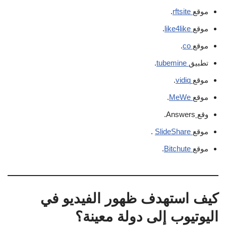
موقع
rftsite
.
موقع
like4like
.
موقع
co
.
تطبيق
tubemine
.
موقع
vidiq
.
موقع
MeWe
.
وقع
Answers.
موقع
SlideShare
.
موقع
Bitchute
.
كيف استهدف ظهور الفيديو في
اليوتيوب إلى دولة معينة
؟