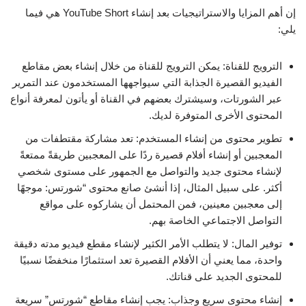
إن أهم المزايا والاستراتيجيات بعد إنشاء YouTube Short هي فيما
يلي:
الترويج للقناة: يمكن الترويج للقناة من خلال إنشاء بعض مقاطع
الفيديو القصيرة الجذابة التي سيواجهها المستخدمون عند التمرير
عبر الشورتات، وسيشترك بعضهم في القناة أو يأتون لمعرفة أنواع
المحتوى الأخرى المتوفرة لديك.
تطوير محتوى من إنشاء المستخدم: تعد مشاركة مقتطفات من
المعجبين أو إنشاء أفلام قصيرة ردًا على المعجبين طريقةً ممتعةً
لإنشاء محتوى جديد والتواصل مع الجمهور على مستوى شخصي
أكثر. على سبيل المثال، إذا أنشئ صانع محتوى “شورتس: موجهًا
إلى معجبين معينين، فمن المحتمل أن يشاركوه على مواقع
التواصل الاجتماعي الخاصة بهم.
توفير المال: لا يتطلب الأمر الكثير لإنشاء مقطع فيديو مدته دقيقة
واحدة، مما يعني أن الأفلام القصيرة تعد استثمارًا منخفضًا نسبيًا
للمحتوى الجديد على قناتك.
إنشاء محتوى سريع وجذاب: يجب إنشاء مقاطع “شورتس” سريعة