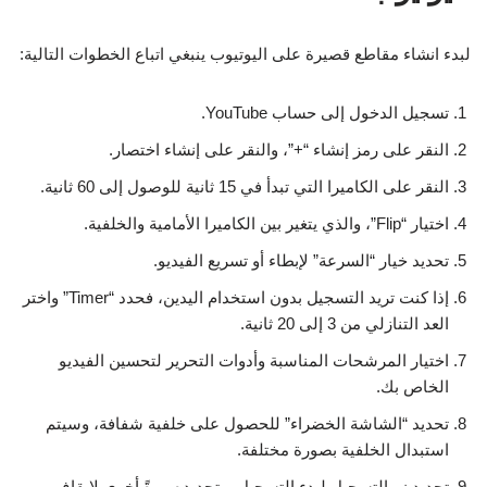
لبدء انشاء مقاطع قصيرة على اليوتيوب ينبغي اتباع الخطوات التالية:
تسجيل الدخول إلى حساب YouTube.
النقر على رمز إنشاء “+”، والنقر على إنشاء اختصار.
النقر على الكاميرا التي تبدأ في 15 ثانية للوصول إلى 60 ثانية.
اختيار “Flip”، والذي يتغير بين الكاميرا الأمامية والخلفية.
تحديد خيار “السرعة” لإبطاء أو تسريع الفيديو.
إذا كنت تريد التسجيل بدون استخدام اليدين، فحدد “Timer” واختر
العد التنازلي من 3 إلى 20 ثانية.
اختيار المرشحات المناسبة وأدوات التحرير لتحسين الفيديو
الخاص بك.
تحديد “الشاشة الخضراء” للحصول على خلفية شفافة، وسيتم
استبدال الخلفية بصورة مختلفة.
تحديد زر التسجيل لبدء التسجيل، وتحديده مرةً أخرى لإيقاف